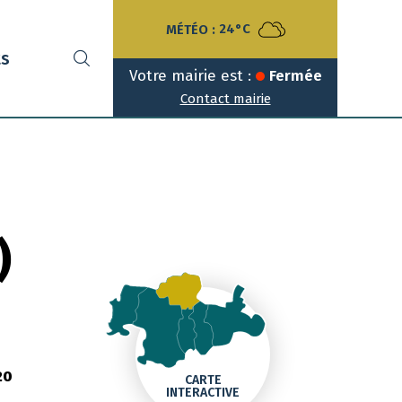
MÉTÉO :
24°C
ts
Votre mairie est :
Fermée
Contact mairie
)
20
CARTE
INTERACTIVE