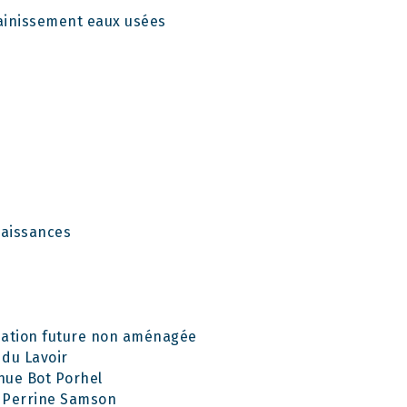
ainissement eaux usées
naissances
tuation future non aménagée
du Lavoir
nue Bot Porhel
 Perrine Samson