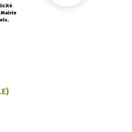
icité
 Mairie
els.
E)