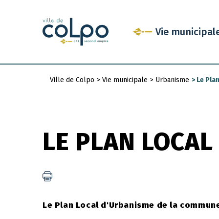
Aller
au
Vie municipal
contenu
principal
Ville de Colpo
>
Vie municipale
>
Urbanisme
>
Le Plan
Fil
d'Ariane
LE PLAN LOCAL
Le Plan Local d'Urbanisme de la commune a