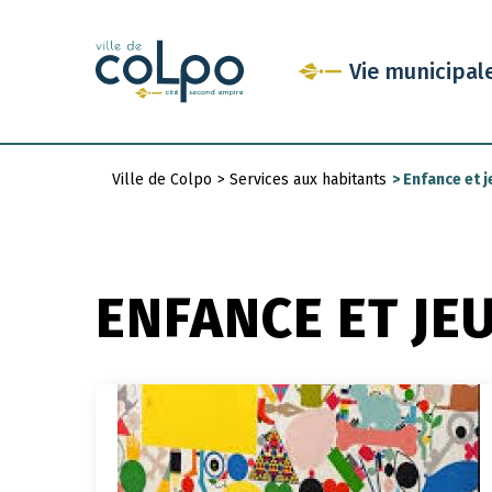
Aller
au
Vie municipal
contenu
principal
Ville de Colpo
>
Services aux habitants
>
Enfance et 
Fil
d'Ariane
ENFANCE ET JE