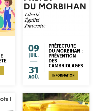
09
PRÉFECTURE
DU MORBIHAN :
JUIL.
E
PRÉVENTION
ETE
DES
CAMBRIOLAGES
31
N
INFORMATION
AOÛ.