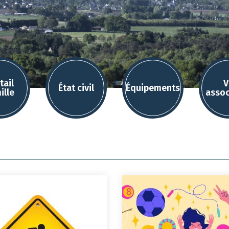
tail
V
État civil
Équipements
ille
assoc