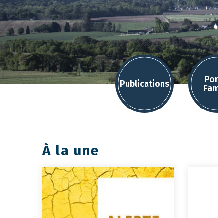
Por
Publications
Fam
À la une