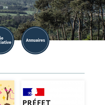
ie
Annuaires
iative