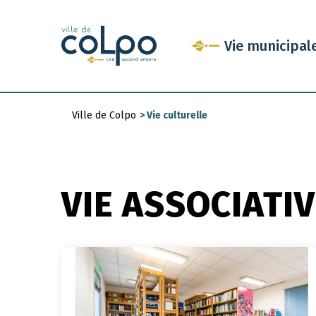
Aller
au
Vie municipal
contenu
principal
Ville de Colpo
>
Vie culturelle
Fil
d'Ariane
VIE ASSOCIATI