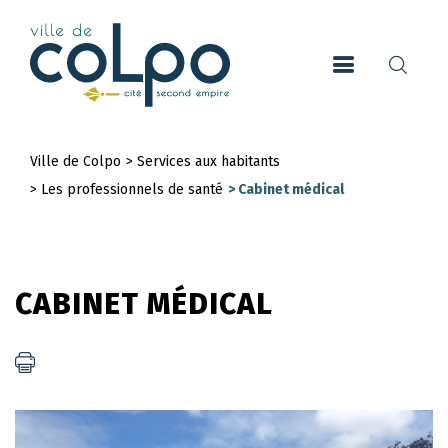
Aller
au
contenu
principal
Ville de Colpo
>
Services aux habitants
Fil
>
Les professionnels de santé
>
Cabinet médical
d'Ariane
CABINET MÉDICAL