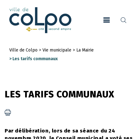
Aller
au
contenu
principal
Ville de Colpo
>
Vie municipale
>
La Mairie
Fil
>
Les tarifs communaux
d'Ariane
LES TARIFS COMMUNAUX
Par délibération, lors de sa séance du 24
novembre 2020, le Conseil municipal a voté ses