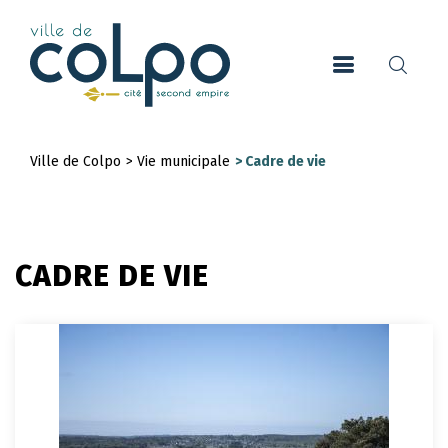
Aller
au
contenu
principal
Ville de Colpo
>
Vie municipale
>
Cadre de vie
Fil
d'Ariane
CADRE DE VIE