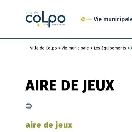
Aller
au
Vie municipal
contenu
principal
Ville de Colpo
>
Vie municipale
>
Les équipements
>
A
Fil
d'Ariane
AIRE DE JEUX
aire de jeux