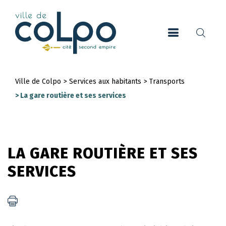
Aller
au
contenu
principal
Ville de Colpo
>
Services aux habitants
>
Transports
Fil
>
La gare routière et ses services
d'Ariane
LA GARE ROUTIÈRE ET SES
SERVICES