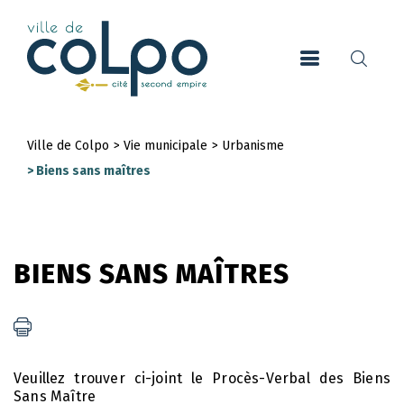
Aller
au
contenu
principal
Ville de Colpo
>
Vie municipale
>
Urbanisme
Fil
>
Biens sans maîtres
d'Ariane
BIENS SANS MAÎTRES
Veuillez trouver ci-joint le Procès-Verbal des Biens
Sans Maître