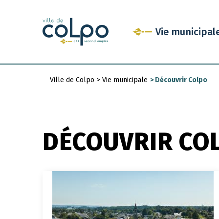
Aller
au
Vie municipal
contenu
principal
Ville de Colpo
>
Vie municipale
>
Découvrir Colpo
Fil
d'Ariane
DÉCOUVRIR CO