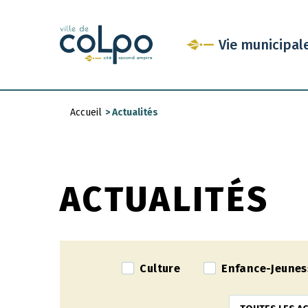
Aller
au
Vie municipal
contenu
principal
Accueil
>
Actualités
Fil
d'Ariane
ACTUALITÉS
Culture
Enfance-Jeunes