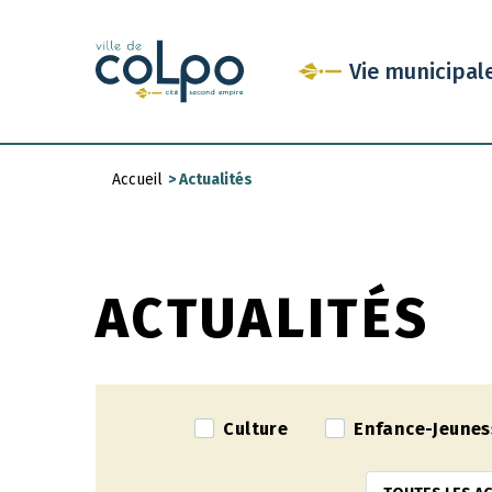
Aller
au
Vie municipal
contenu
principal
Accueil
>
Actualités
Fil
d'Ariane
ACTUALITÉS
Culture
Enfance-Jeunes