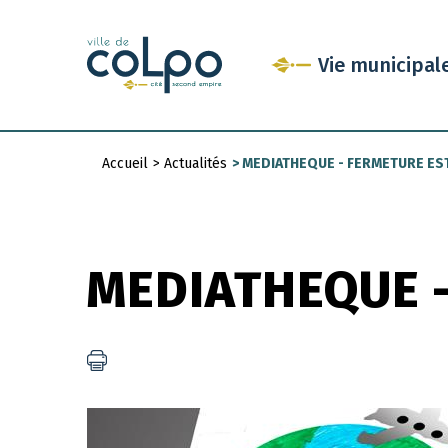
Aller
au
Vie municipal
contenu
principal
Accueil
>
Actualités
>
MEDIATHEQUE - FERMETURE ES
Fil
d'Ariane
MEDIATHEQUE -