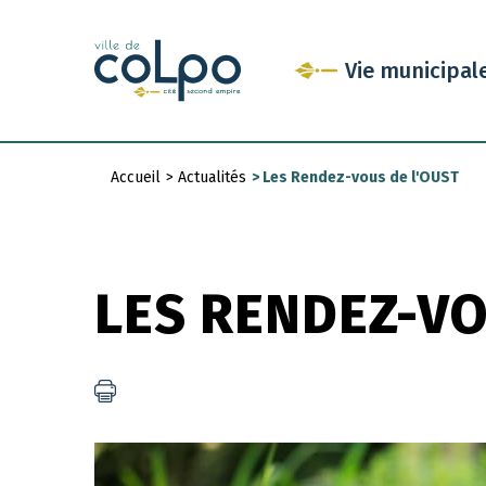
Aller
au
Vie municipal
contenu
principal
Accueil
>
Actualités
>
Les Rendez-vous de l'OUST
Fil
d'Ariane
LES RENDEZ-VO