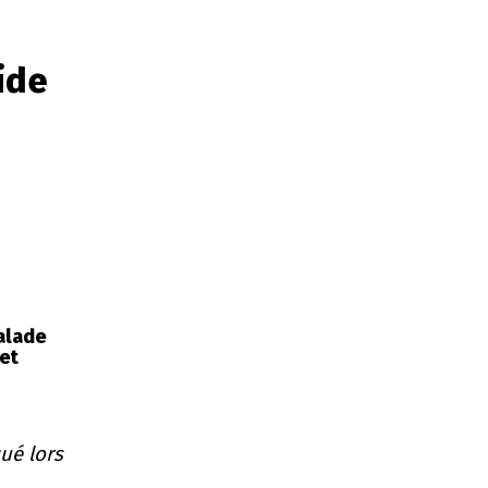
ide
balade
et
ué lors