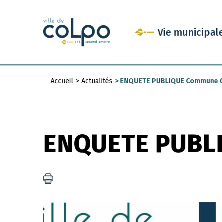
Aller
au
Vie municipal
contenu
principal
Accueil
>
Actualités
>
ENQUETE PUBLIQUE Commune 
Fil
d'Ariane
ENQUETE PUBL