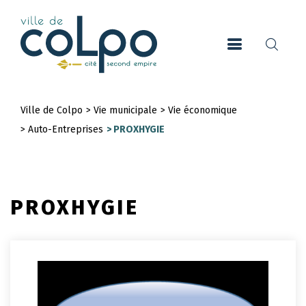
Aller
au
contenu
principal
Ville de Colpo
>
Vie municipale
>
Vie économique
Fil
>
Auto-Entreprises
>
PROXHYGIE
d'Ariane
PROXHYGIE