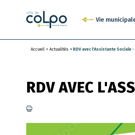
Aller
au
Vie municipal
contenu
principal
Accueil
>
Actualités
>
RDV avec l'Assistante Sociale - 
Fil
d'Ariane
RDV AVEC L'ASS